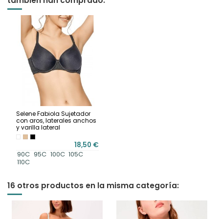
también han comprado:
Selene Fabiola Sujetador
con aros, laterales anchos
y varilla lateral
18,50 €
90C
95C
100C
105C
110C
16 otros productos en la misma categoría: