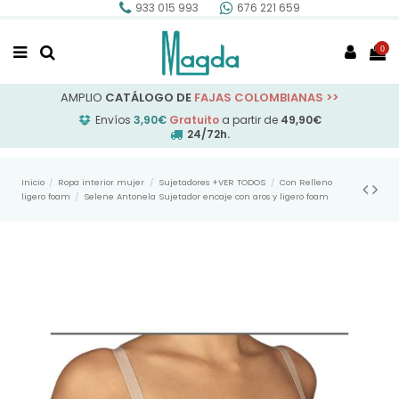
933 015 993
676 221 659
0
AMPLIO
CATÁLOGO DE
FAJAS COLOMBIANAS
>>
Envíos
3,90€
Gratuito
a partir de
49,90€
24/72h.
Inicio
Ropa interior mujer
Sujetadores +VER TODOS
Con Relleno
ligero foam
Selene Antonela Sujetador encaje con aros y ligero foam