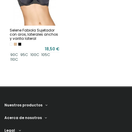
Selene Fabiola Sujetador
con aros, laterales anchos
y varilla lateral
18,50 €
90C
95C
100C
105C
110C
Nuestros productos
Acerca de nosotros
Legal