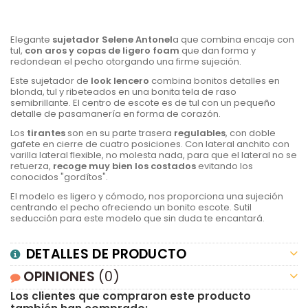
Elegante
sujetador Selene Antonel
a que combina encaje con
tul,
con aros y copas de ligero foam
que dan forma y
redondean el pecho otorgando una firme sujeción.
Este sujetador de
look lencero
combina bonitos detalles en
blonda, tul y ribeteados en una bonita tela de raso
semibrillante. El centro de escote es de tul con un pequeño
detalle de pasamanería en forma de corazón.
Los
tirantes
son en su parte trasera
regulables
, con doble
gafete en cierre de cuatro posiciones. Con lateral anchito con
varilla lateral flexible, no molesta nada, para que el lateral no se
retuerza,
recoge muy bien los costados
evitando los
conocidos "gordítos".
El modelo es ligero y cómodo, nos proporciona una sujeción
centrando el pecho ofreciendo un bonito escote. Sutil
seducción para este modelo que sin duda te encantará.
DETALLES DE PRODUCTO
OPINIONES
(0)
Los clientes que compraron este producto